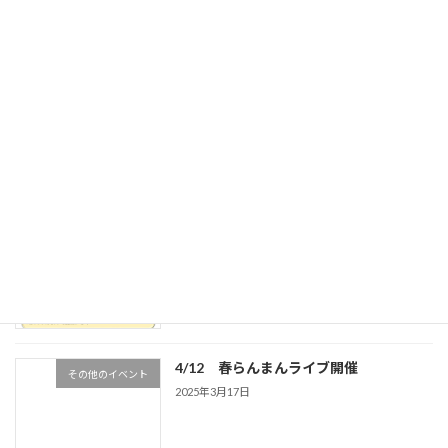
<終了しました＞2／27（金）ライブ
その他のイベント
2026年1月25日
<終了しました＞11／8（土）ジャズライ
その他のイベント
ブ
2025年10月18日
ロッククライミング体験2025
ロッククライミング
2025年4月14日
4/12 春らんまんライブ開催
その他のイベント
2025年3月17日