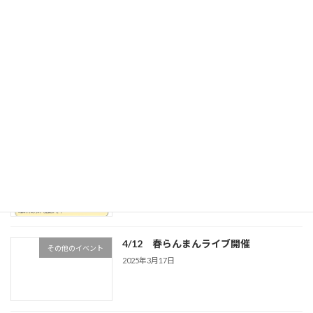
2026年1月25日
<終了しました＞11／8（土）ジャズライ
その他のイベント
ブ
2025年10月18日
ロッククライミング体験2025
ロッククライミング
2025年4月14日
4/12 春らんまんライブ開催
その他のイベント
2025年3月17日