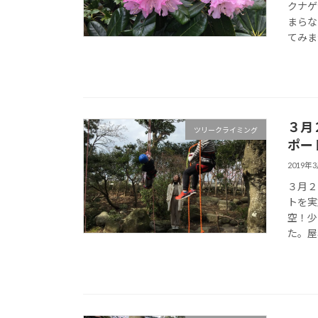
クナゲ
まらな
てみま
３月
ツリークライミング
ポー
2019年
３月２
トを実
空！少
た。屋