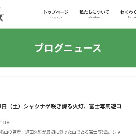
トップページ
私たちについて
わくわ
top-page
about-us
Exper
ブログニュース
11日（土）シャクナゲ咲き誇る火灯、富士写周遊コ
5月11日
名山の著者、深田久弥が最初に登った山である富士写ｹ岳。シャ