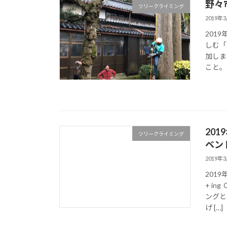
野々
ツリークライミング
2019年
201
しむ「
加しま
こと。 
201
ツリークライミング
ベン
2019年
201
+ i
ングと
げ […]