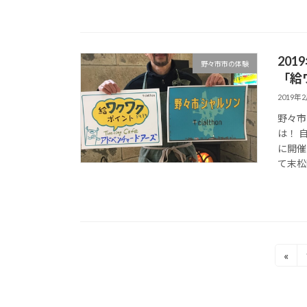
20
野々市市の体験
「給
2019年
野々市
は！ 
に開催
て末松町
投
«
稿