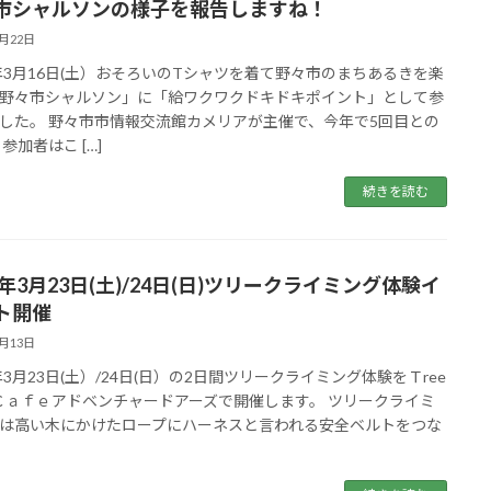
市シャルソンの様子を報告しますね！
3月22日
9年3月16日(土）おそろいのTシャツを着て野々市のまちあるきを楽
野々市シャルソン」に「給ワクワクドキドキポイント」として参
した。 野々市市情報交流館カメリアが主催で、今年で5回目との
参加者はこ […]
続きを読む
9年3月23日(土)/24日(日)ツリークライミング体験イ
ト開催
3月13日
9年3月23日(土）/24日(日）の2日間ツリークライミング体験をＴree
ng Ｃａｆｅアドベンチャードアーズで開催します。 ツリークライミ
は高い木にかけたロープにハーネスと言われる安全ベルトをつな