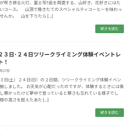
が咲き誇る火灯、富士写ｹ岳を周遊する、山好き、花好きにはた
いコース。 山頂で挽きたてのスペシャルティコーヒーを味わっ
せんか。 山を下りたら […]
続きを読む
２３日･２４日ツリークライミング体験イベントレ
ト！
3月27日
３日(土）２４日(日）の２日間、ツリークライミング体験イベン
施しました。 お天気が心配だったのですが、体験するときには青
し寒かったけど夢中で登っていると寒さも忘れている様子でし
根の高さを超えたあた […]
続きを読む