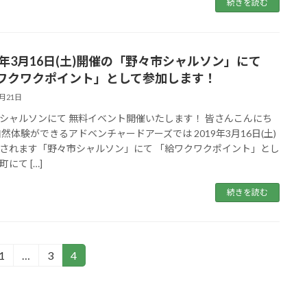
続きを読む
19年3月16日(土)開催の「野々市シャルソン」にて
ワクワクポイント」として参加します！
2月21日
シャルソンにて 無料イベント開催いたします！ 皆さんこんにち
自然体験ができるアドベンチャードアーズでは 2019年3月16日(土)
されます「野々市シャルソン」にて 「給ワクワクポイント」とし
にて […]
続きを読む
1
…
3
4
固
固
固
定
定
定
ペ
ペ
ペ
ー
ー
ー