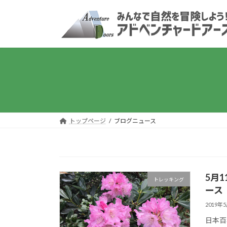
コ
ナ
ン
ビ
テ
ゲ
ン
ー
ツ
シ
へ
ョ
ス
ン
キ
に
ッ
移
プ
動
トップページ
ブログニュース
5月
トレッキング
ース
2019年
日本百